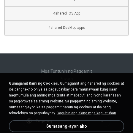
4shared iOS App
4shared Desktop apps
Mga Tuntunin ng Paggamit
Privacy
Gumagamit Kami ng Cookies.
Gumagamit ang 4shared ng cookies at
Suporta
iba pang teknolohiya sa pagsubaybay para maunawaan kung saan
Huwag ibenta ang aking personal na impormasyon
nagmumula ang aming mga bisita at mapabuti ang iyong karanasan
Huwag ibahagi ang aking personal na impormasyon
sa pag-browse sa aming Website. Sa paggamit ng aming Website,
sumasang-ayon ka sa paggamit namin ng cookies at iba pang
teknolohiya sa pagsubaybay.
Baguhin ang aking mga kagustuhan
Tagalog
Sumasang-ayon ako