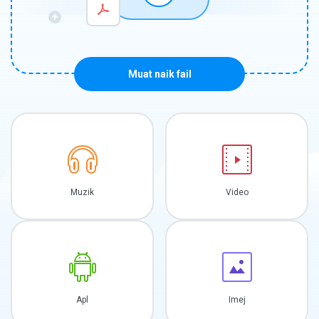
Muat naik fail
Muzik
Video
Apl
Imej