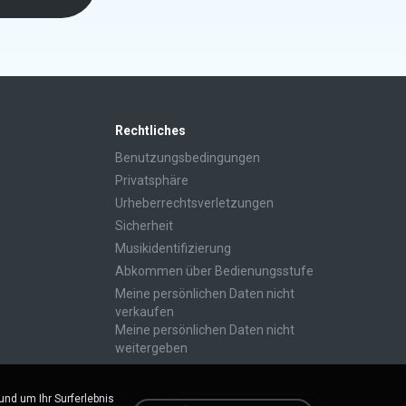
Rechtliches
Benutzungsbedingungen
Privatsphäre
Urheberrechtsverletzungen
Sicherheit
Musikidentifizierung
Abkommen über Bedienungsstufe
Meine persönlichen Daten nicht
verkaufen
Meine persönlichen Daten nicht
weitergeben
d um Ihr Surferlebnis