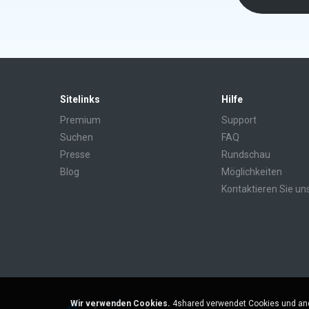
Sitelinks
Hilfe
Premium
Support
Suchen
FAQ
Presse
Rundschau
Blog
Möglichkeiten
Kontaktieren Sie un
Wir verwenden Cookies.
4shared verwendet Cookies und and