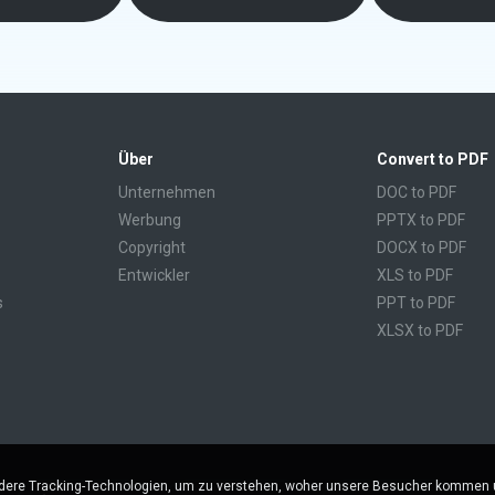
Über
Convert to PDF
Unternehmen
DOC to PDF
Werbung
PPTX to PDF
Copyright
DOCX to PDF
Entwickler
XLS to PDF
s
PPT to PDF
XLSX to PDF
CBR to PDF
TXT to PDF
PPS to PDF
RTF to PDF
CBZ to PDF
ere Tracking-Technologien, um zu verstehen, woher unsere Besucher kommen un