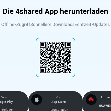
Die 4shared App herunterladen
Offline-Zugriff
Schnellere Downloads
Echtzeit-Updates
Von
Von
Entdec
ogle Play
App Store
HUAWEI 
unterladen
herunterladen